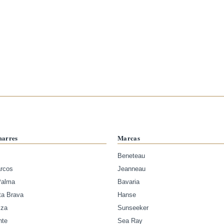
marres
Marcas
Beneteau
arcos
Jeanneau
Palma
Bavaria
ta Brava
Hanse
iza
Sunseeker
nte
Sea Ray