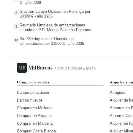
€ - año 2008
Glastron Laraya Ocasión en Pollença por
8
30000 € - año 1985
Rexmaris Limpieza de embarcaciones
9
situado en P.D. Marina Palamós Palamos
Rio 850 day cruiser Ocasión en
10
Empuriabrava por 31500 € - año 2005
MilBarcos
MB
Portal náutico de España
Comprar y vender
Alquiler y a
Barcos de ocasion
Atraques
Barcos nuevos
Alquiler de b
Comprar en Mallorca
Amarres en 
Comprar en Alicante
Amarres Cos
Comprar en Marbella
Alquiler en Ib
Comprar Costa Blanca
Alquiler Alica