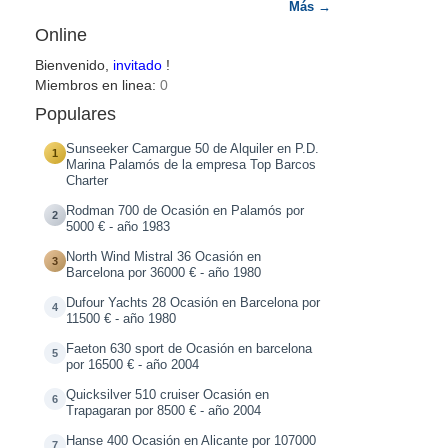
Más →
Online
Bienvenido,
invitado
!
Miembros en linea:
0
Populares
Sunseeker Camargue 50 de Alquiler en P.D.
1
Marina Palamós de la empresa Top Barcos
Charter
Rodman 700 de Ocasión en Palamós por
2
5000 € - año 1983
North Wind Mistral 36 Ocasión en
3
Barcelona por 36000 € - año 1980
Dufour Yachts 28 Ocasión en Barcelona por
4
11500 € - año 1980
Faeton 630 sport de Ocasión en barcelona
5
por 16500 € - año 2004
Quicksilver 510 cruiser Ocasión en
6
Trapagaran por 8500 € - año 2004
Hanse 400 Ocasión en Alicante por 107000
7