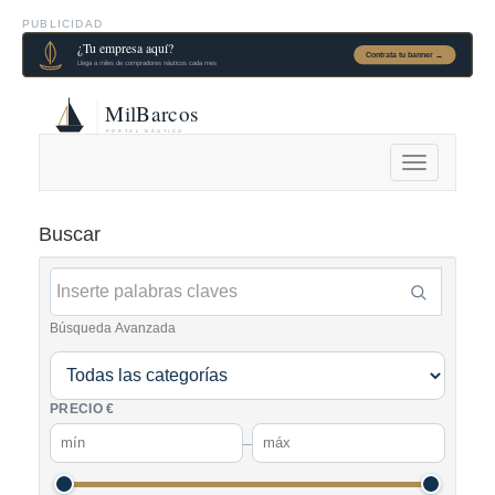
PUBLICIDAD
Alternar
navegación
Buscar
Búsqueda Avanzada
PRECIO €
–