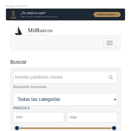
PUBLICIDAD
Alternar
navegación
Buscar
Búsqueda Avanzada
PRECIO €
–