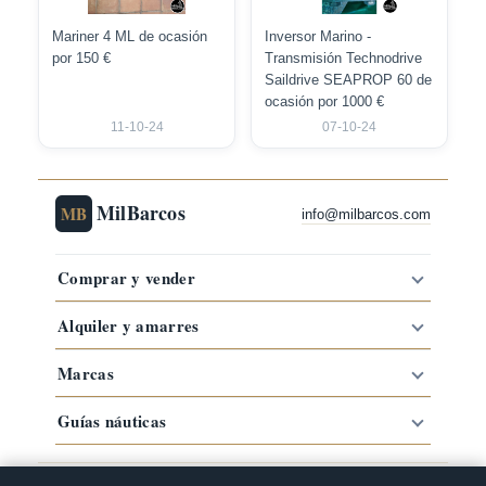
Mariner 4 ML de ocasión
Inversor Marino -
por 150 €
Transmisión Technodrive
Saildrive SEAPROP 60 de
ocasión por 1000 €
11-10-24
07-10-24
MilBarcos
MB
info@milbarcos.com
Comprar y vender
Alquiler y amarres
Marcas
Guías náuticas
·
·
·
Comprar barco por zona
Barcos por marca
Tipos de barco