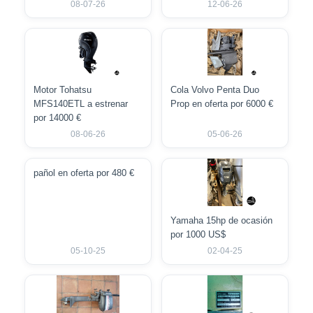
08-07-26
12-06-26
Motor Tohatsu
Cola Volvo Penta Duo
MFS140ETL a estrenar
Prop en oferta por 6000 €
por 14000 €
08-06-26
05-06-26
pañol en oferta por 480 €
Yamaha 15hp de ocasión
por 1000 US$
05-10-25
02-04-25