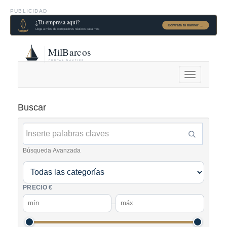
PUBLICIDAD
Alternar
navegación
Buscar
Búsqueda Avanzada
PRECIO €
–