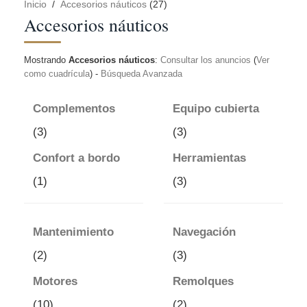
Inicio
/
Accesorios náuticos
(27)
Accesorios náuticos
Mostrando
Accesorios náuticos
:
Consultar los anuncios
(
Ver
como cuadrícula
) -
Búsqueda Avanzada
Complementos
Equipo cubierta
(3)
(3)
Confort a bordo
Herramientas
(1)
(3)
Mantenimiento
Navegación
(2)
(3)
Motores
Remolques
(10)
(2)