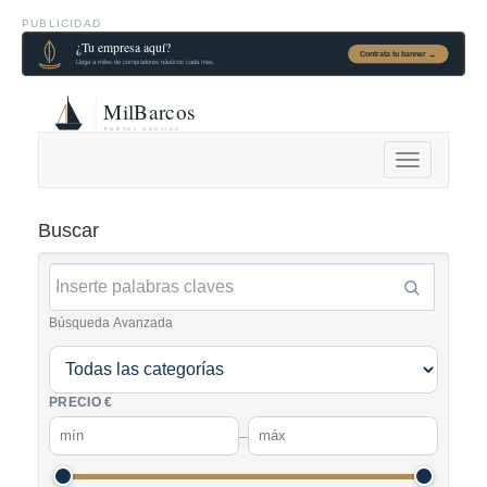
PUBLICIDAD
Alternar
navegación
Buscar
Búsqueda Avanzada
PRECIO €
–