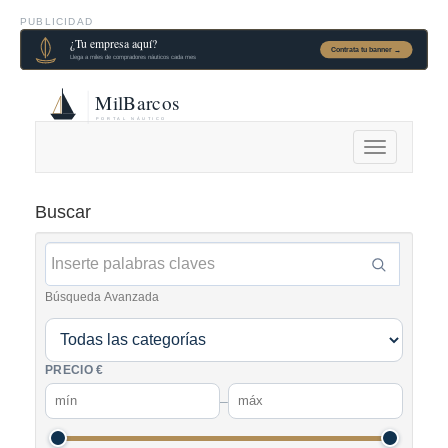
PUBLICIDAD
Alternar
navegación
Buscar
Búsqueda Avanzada
PRECIO €
–