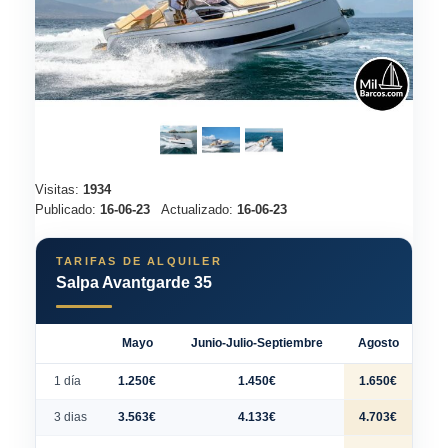
Visitas:
1934
Publicado:
16-06-23
Actualizado:
16-06-23
TARIFAS DE ALQUILER
Salpa Avantgarde 35
Mayo
Junio-Julio-Septiembre
Agosto
1 día
1.250€
1.450€
1.650€
3 dias
3.563€
4.133€
4.703€