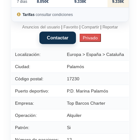
7 dias
8.050€
9.338€
9.338€
Tarifas
consultar condiciones
Anuncios del usuario
|
Favorito
|
Compartir
|
Reportar
Localización:
Europa > España > Cataluña
Ciudad:
Palamós
Código postal:
17230
Puerto deportivo:
P.D. Marina Palamós
Empresa:
Top Barcos Charter
Operación:
Alquiler
Patrón:
Si
Número de pasajeros:
12