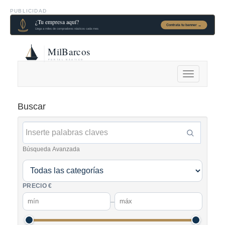
PUBLICIDAD
Alternar
navegación
Buscar
Búsqueda Avanzada
PRECIO €
–