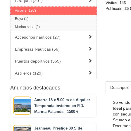
Atraques (201)
Visitas:
143
Publicado:
25-
Amarre (197)
Boya (1)
Marina seca (3)
Accesorios náuticos (27)
Empresas Náuticas (56)
Puertos deportivos (365)
Astilleros (129)
Anuncios destacados
Descripció
Amarre 18 x 5.00 m de Alquiler
Se vende 
Temporada invierno en P.D.
Ideal par
Marina Palamós - 1500 €
con segur
Situado en
Documenta
Jeanneau Prestige 30 S de