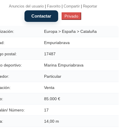
Anuncios del usuario
|
Favorito
|
Compartir
|
Reportar
ización:
Europa > España > Cataluña
ad:
Empuriabrava
o postal:
17487
o deportivo:
Marina Empuriabrava
edor:
Particular
ación:
Venta
o:
85.000 €
alán/ Número:
17
a:
14,00 m