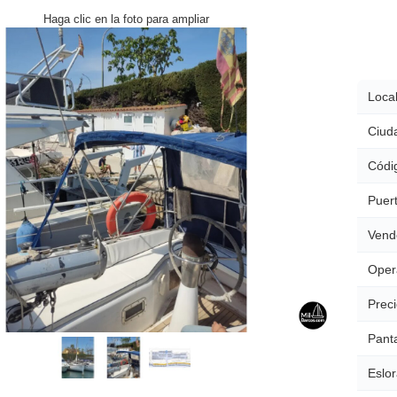
Haga clic en la foto para ampliar
Local
Ciud
Códig
Puert
Vend
Oper
Preci
Pant
Eslor