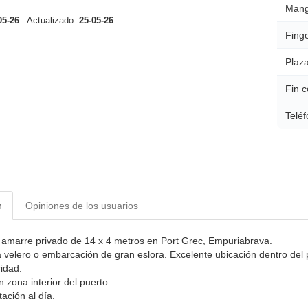
Mang
05-26
Actualizado:
25-05-26
Finge
Plaza
Fin c
Teléf
n
Opiniones de los usuarios
amarre privado de 14 x 4 metros en Port Grec, Empuriabrava.
a velero o embarcación de gran eslora. Excelente ubicación dentro del
idad.
 zona interior del puerto.
ción al día.