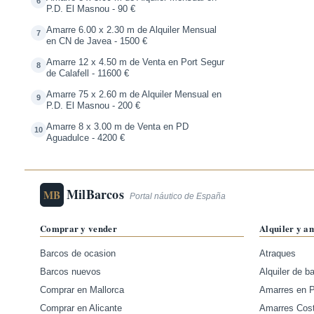
6
P.D. El Masnou - 90 €
Amarre 6.00 x 2.30 m de Alquiler Mensual
7
en CN de Javea - 1500 €
Amarre 12 x 4.50 m de Venta en Port Segur
8
de Calafell - 11600 €
Amarre 75 x 2.60 m de Alquiler Mensual en
9
P.D. El Masnou - 200 €
Amarre 8 x 3.00 m de Venta en PD
10
Aguadulce - 4200 €
MilBarcos
MB
Portal náutico de España
Comprar y vender
Alquiler y a
Barcos de ocasion
Atraques
Barcos nuevos
Alquiler de b
Comprar en Mallorca
Amarres en 
Comprar en Alicante
Amarres Cos