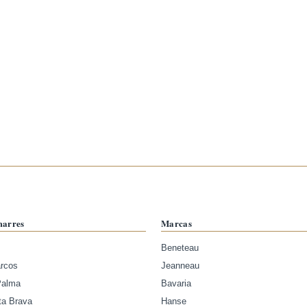
marres
Marcas
Beneteau
arcos
Jeanneau
Palma
Bavaria
ta Brava
Hanse