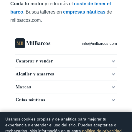
Cuida tu motor
y reducirás el
coste de tener el
barco
. Busca talleres en
empresas náuticas
de
milbarcos.com.
MilBarcos
MB
info@milbarcos.com
Comprar y vender
Alquiler y amarres
Marcas
Guías náuticas
·
·
·
Comprar barco por zona
Barcos por marca
Tipos de barco
Usamos cookies propias y de analítica para mejorar tu
Guías náuticas
experiencia y entender el uso del sitio. Puedes aceptarlas o
© 2019–2026 MilBarcos · Portal náutico
rechazarlas. Más información en nuestra
política de privacidad
.
·
·
·
·
Newsletter Milbarcos
Mapa del sitio
FAQ
Términos de uso