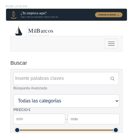
PUBLICIDAD
Alternar
navegación
Buscar
Búsqueda Avanzada
PRECIO €
–