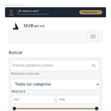
PUBLICIDAD
Alternar
navegación
Buscar
Búsqueda Avanzada
PRECIO €
–