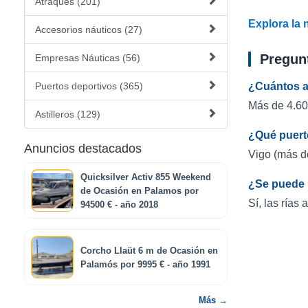
Atraques (201)
Explora la 
Accesorios náuticos (27)
Pregun
Empresas Náuticas (56)
Puertos deportivos (365)
¿Cuántos a
Más de 4.600
Astilleros (129)
¿Qué puert
Anuncios destacados
Vigo (más d
Quicksilver Activ 855 Weekend
¿Se puede 
de Ocasión en Palamos por
Sí, las rías
94500 € - año 2018
Corcho Llaüt 6 m de Ocasión en
Palamós por 9995 € - año 1991
Más →