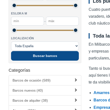
Los pue
Cuatro puer
ESLORA M
varadero, id
–
club náutic
Toda la
LOCALIZACIÓN
En Milbarco
y empresas d
Buscar barcos
particulares
Tanto si bu
Categorías
aquí tienes 
Barcos de ocasión (589)
te da visib
Barcos nuevos (40)
Amarres 
Barcos d
Barcos de alquiler (38)
Empresas