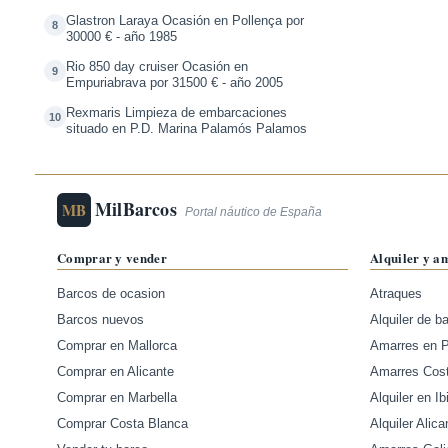
Glastron Laraya Ocasión en Pollença por
8
30000 € - año 1985
Rio 850 day cruiser Ocasión en
9
Empuriabrava por 31500 € - año 2005
Rexmaris Limpieza de embarcaciones
10
situado en P.D. Marina Palamós Palamos
MilBarcos
MB
Portal náutico de España
Comprar y vender
Alquiler y a
Barcos de ocasion
Atraques
Barcos nuevos
Alquiler de b
Comprar en Mallorca
Amarres en 
Comprar en Alicante
Amarres Cos
Comprar en Marbella
Alquiler en Ib
Comprar Costa Blanca
Alquiler Alica