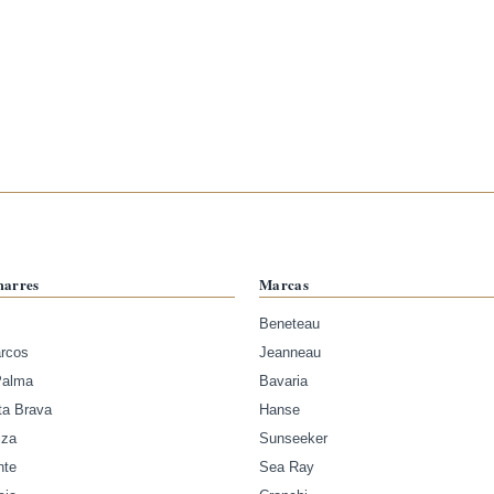
marres
Marcas
Beneteau
arcos
Jeanneau
Palma
Bavaria
ta Brava
Hanse
iza
Sunseeker
nte
Sea Ray