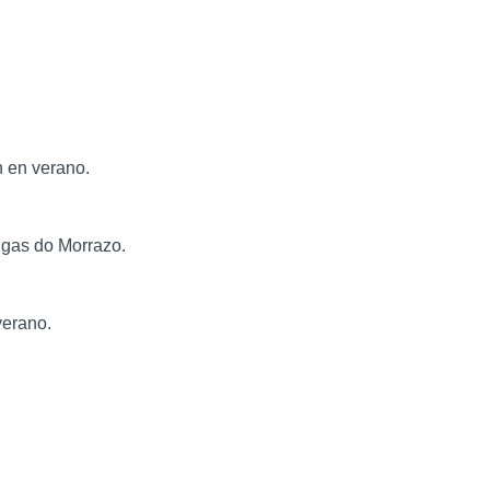
n en verano.
ngas do Morrazo.
verano.