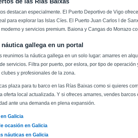
rtos de las Rías Baixas
tos destacan especialmente. El Puerto Deportivo de Vigo ofrec
eal para explorar las Islas Cíes. El Puerto Juan Carlos I de San
o moderno y servicios premium. Baiona y Cangas do Morrazo com
 náutica gallega en un portal
s reunimos la náutica gallega en un solo lugar: amarres en alq
e servicios. Filtra por puerto, por eslora, por tipo de operació
, clubes y profesionales de la zona.
scas plaza para tu barco en las Rías Baixas como si quieres co
la oferta local actualizada. Y si ofreces amarres, vendes barcos 
ilidad ante una demanda en plena expansión.
en Galicia
e ocasión en Galicia
 náuticas en Galicia