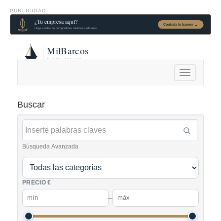
PUBLICIDAD
Alternar
navegación
Buscar
Búsqueda Avanzada
PRECIO €
–