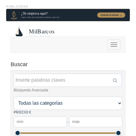
PUBLICIDAD
Alternar
navegación
Buscar
Búsqueda Avanzada
PRECIO €
–