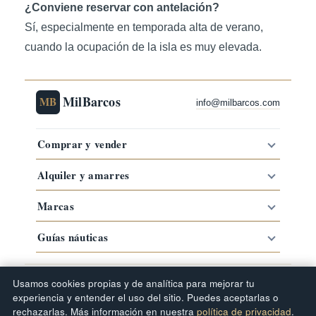
¿Conviene reservar con antelación?
Sí, especialmente en temporada alta de verano,
cuando la ocupación de la isla es muy elevada.
MilBarcos
MB
info@milbarcos.com
Comprar y vender
Alquiler y amarres
Marcas
Guías náuticas
·
·
·
Comprar barco por zona
Barcos por marca
Tipos de barco
Usamos cookies propias y de analítica para mejorar tu
Guías náuticas
experiencia y entender el uso del sitio. Puedes aceptarlas o
© 2019–2026 MilBarcos · Portal náutico
rechazarlas. Más información en nuestra
política de privacidad
.
·
·
·
·
Newsletter Milbarcos
Mapa del sitio
FAQ
Términos de uso