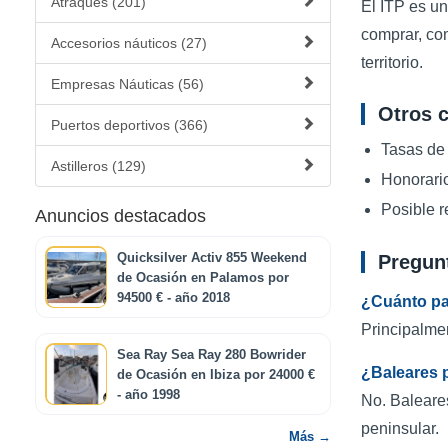
Atraques (201)
El ITP es u
comprar, com
Accesorios náuticos (27)
territorio.
Empresas Náuticas (56)
Otros c
Puertos deportivos (366)
Tasas de 
Astilleros (129)
Honorario
Posible r
Anuncios destacados
Quicksilver Activ 855 Weekend
Pregun
de Ocasión en Palamos por
94500 € - año 2018
¿Cuánto pa
Principalmen
Sea Ray Sea Ray 280 Bowrider
¿Baleares 
de Ocasión en Ibiza por 24000 €
- año 1998
No. Baleares
peninsular.
Más →