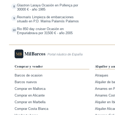
Glastron Laraya Ocasión en Pollença por
8
30000 € - año 1985
Rexmaris Limpieza de embarcaciones
9
situado en P.D. Marina Palamós Palamos
Rio 850 day cruiser Ocasión en
10
Empuriabrava por 31500 € - año 2005
MilBarcos
MB
Portal náutico de España
Comprar y vender
Alquiler y a
Barcos de ocasion
Atraques
Barcos nuevos
Alquiler de b
Comprar en Mallorca
Amarres en 
Comprar en Alicante
Amarres Cos
Comprar en Marbella
Alquiler en Ib
Comprar Costa Blanca
Alquiler Alica