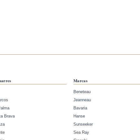
marres
Marcas
Beneteau
arcos
Jeanneau
Palma
Bavaria
ta Brava
Hanse
iza
Sunseeker
nte
Sea Ray