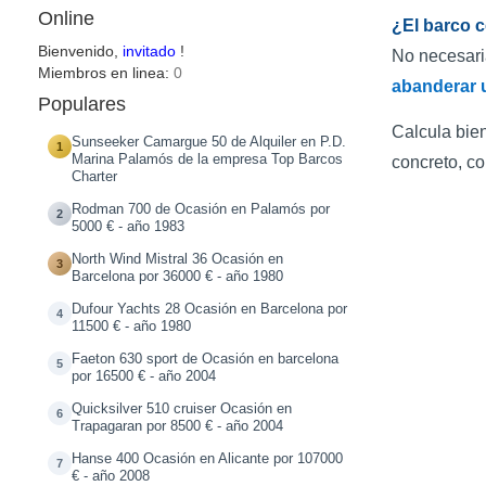
Online
¿El barco c
Bienvenido,
invitado
!
No necesari
Miembros en linea:
0
abanderar 
Populares
Calcula bie
Sunseeker Camargue 50 de Alquiler en P.D.
1
Marina Palamós de la empresa Top Barcos
concreto, co
Charter
Rodman 700 de Ocasión en Palamós por
2
5000 € - año 1983
North Wind Mistral 36 Ocasión en
3
Barcelona por 36000 € - año 1980
Dufour Yachts 28 Ocasión en Barcelona por
4
11500 € - año 1980
Faeton 630 sport de Ocasión en barcelona
5
por 16500 € - año 2004
Quicksilver 510 cruiser Ocasión en
6
Trapagaran por 8500 € - año 2004
Hanse 400 Ocasión en Alicante por 107000
7
€ - año 2008