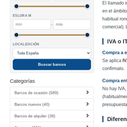
El llamado 
en el ámbito
ESLORA M
habitual ron
–
comercial). 
IVA o 
LOCALIZACIÓN
Compra a e
Se aplica
I
Buscar barcos
confírmalo.
Categorías
Compra entr
No hay IVA,
Barcos de ocasión (589)
(habitualmen
Barcos nuevos (40)
presupuesta
Barcos de alquiler (38)
Difere