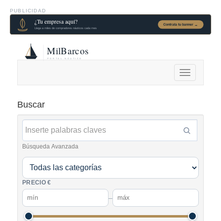
PUBLICIDAD
Alternar
navegación
Buscar
Búsqueda Avanzada
PRECIO €
–