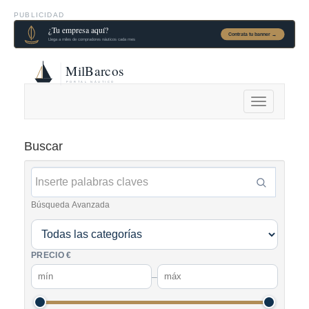
PUBLICIDAD
Alternar
navegación
Buscar
Búsqueda Avanzada
PRECIO €
–