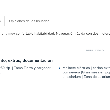
n
Opiniones de los usuarios
 una muy confortable habitabilidad. Navegación rápida con dos motores
PUBLICIDAD
to, extras, documentación
250 Hp. | Toma Tierra y cargador
Molinete eléctrico | cocina exte
.
con nevera |Gran mesa en pop
en solárium | Zona de solariu