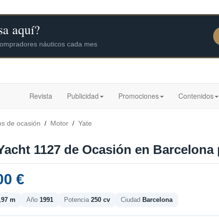
Revista
Publicidad
Promociones
Contenidos
os de ocasión
/
Motor
/
Yate
Yacht 1127 de Ocasión en Barcelona 
00 €
,97 m
Año
1991
Potencia
250 cv
Ciudad
Barcelona