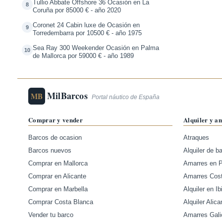
Tullio Abbate Offshore 36 Ocasión en La
8
Coruña por 85000 € - año 2020
Coronet 24 Cabin luxe de Ocasión en
9
Torredembarra por 10500 € - año 1975
Sea Ray 300 Weekender Ocasión en Palma
10
de Mallorca por 59000 € - año 1989
MilBarcos
MB
Portal náutico de España
Comprar y vender
Alquiler y a
Barcos de ocasion
Atraques
Barcos nuevos
Alquiler de b
Comprar en Mallorca
Amarres en 
Comprar en Alicante
Amarres Cos
Comprar en Marbella
Alquiler en Ib
Comprar Costa Blanca
Alquiler Alica
Vender tu barco
Amarres Gali