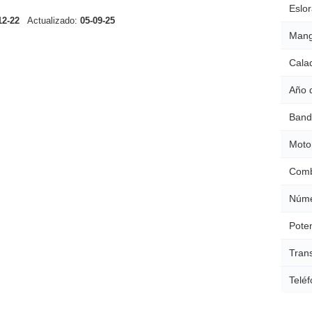
Eslor
12-22
Actualizado:
05-09-25
Mang
Cala
Año 
Band
Moto
Comb
Núme
Poten
Tran
Teléf