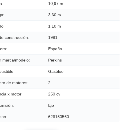
a:
10,97 m
a:
3,60 m
do:
1,10 m
de construcción:
1991
era:
España
r marca/modelo:
Perkins
ustible:
Gasóleo
ro de motores:
2
cia x motor:
250 cv
smisión:
Eje
ono:
626150560