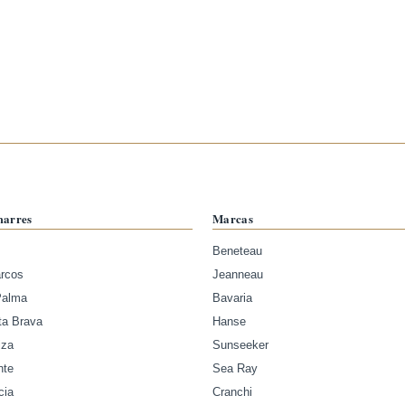
marres
Marcas
Beneteau
arcos
Jeanneau
Palma
Bavaria
ta Brava
Hanse
iza
Sunseeker
nte
Sea Ray
cia
Cranchi