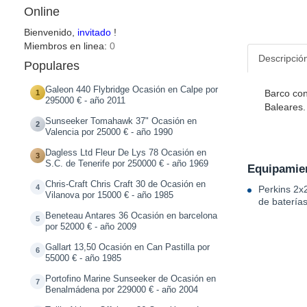
Online
Bienvenido,
invitado
!
Miembros en linea:
0
Descripció
Populares
Galeon 440 Flybridge Ocasión en Calpe por
Barco con
1
295000 € - año 2011
Baleares.
Sunseeker Tomahawk 37" Ocasión en
2
Valencia por 25000 € - año 1990
Dagless Ltd Fleur De Lys 78 Ocasión en
3
S.C. de Tenerife por 250000 € - año 1969
Equipamien
Chris-Craft Chris Craft 30 de Ocasión en
4
Perkins 2x
Vilanova por 15000 € - año 1985
de baterías
Beneteau Antares 36 Ocasión en barcelona
5
por 52000 € - año 2009
Gallart 13,50 Ocasión en Can Pastilla por
6
55000 € - año 1985
Portofino Marine Sunseeker de Ocasión en
7
Benalmádena por 229000 € - año 2004