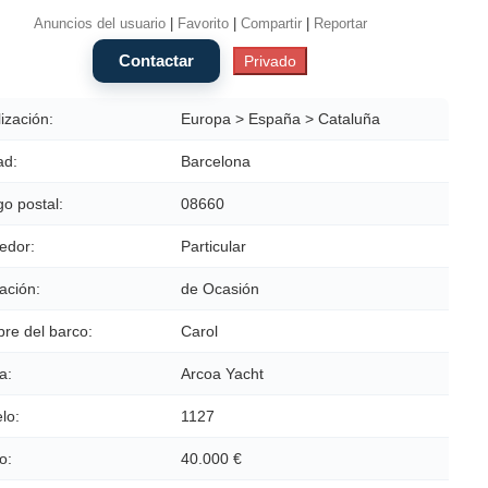
Anuncios del usuario
|
Favorito
|
Compartir
|
Reportar
ización:
Europa > España > Cataluña
ad:
Barcelona
o postal:
08660
edor:
Particular
ación:
de Ocasión
re del barco:
Carol
a:
Arcoa Yacht
lo:
1127
o:
40.000 €