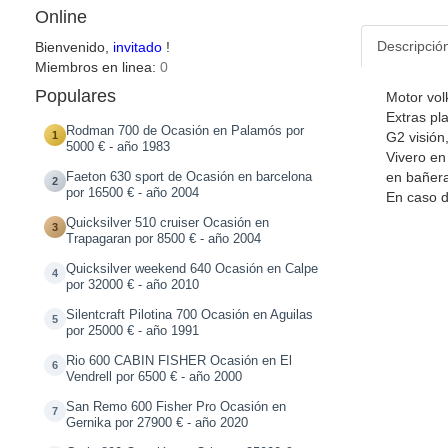
Online
Descripció
Bienvenido,
invitado
!
Miembros en linea:
0
Populares
Motor vol
Extras pl
Rodman 700 de Ocasión en Palamós por
1
G2 visión,
5000 € - año 1983
Vivero en
en bañera
Faeton 630 sport de Ocasión en barcelona
2
por 16500 € - año 2004
En caso d
Quicksilver 510 cruiser Ocasión en
3
Trapagaran por 8500 € - año 2004
Quicksilver weekend 640 Ocasión en Calpe
4
por 32000 € - año 2010
Silentcraft Pilotina 700 Ocasión en Aguilas
5
por 25000 € - año 1991
Rio 600 CABIN FISHER Ocasión en El
6
Vendrell por 6500 € - año 2000
San Remo 600 Fisher Pro Ocasión en
7
Gernika por 27900 € - año 2020