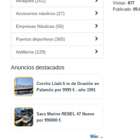
Atraques (201)
Visitas:
877
Publicado:
05-
Accesorios náuticos (27)
Empresas Náuticas (56)
Puertos deportivos (365)
Astilleros (129)
Anuncios destacados
Corcho Llaüt 6 m de Ocasión en
Palamós por 9995 € - año 1991
Sacs Marine REBEL 47 Nuevo
por 990000 €
Más →