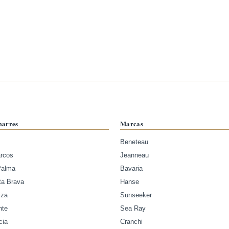
marres
Marcas
Beneteau
arcos
Jeanneau
Palma
Bavaria
ta Brava
Hanse
iza
Sunseeker
nte
Sea Ray
cia
Cranchi