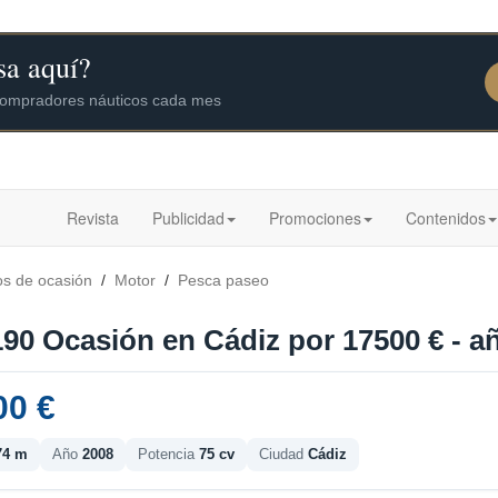
Revista
Publicidad
Promociones
Contenidos
os de ocasión
/
Motor
/
Pesca paseo
190 Ocasión en Cádiz por 17500 € - a
00 €
74 m
Año
2008
Potencia
75 cv
Ciudad
Cádiz