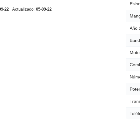
Eslor
09-22
Actualizado:
05-09-22
Mang
Año 
Band
Moto
Comb
Núme
Poten
Tran
Teléf