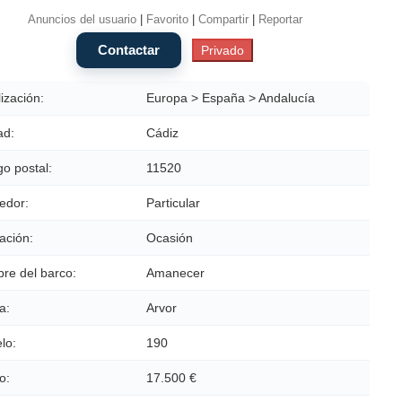
Anuncios del usuario
|
Favorito
|
Compartir
|
Reportar
ización:
Europa > España > Andalucía
ad:
Cádiz
o postal:
11520
edor:
Particular
ación:
Ocasión
re del barco:
Amanecer
a:
Arvor
lo:
190
o:
17.500 €