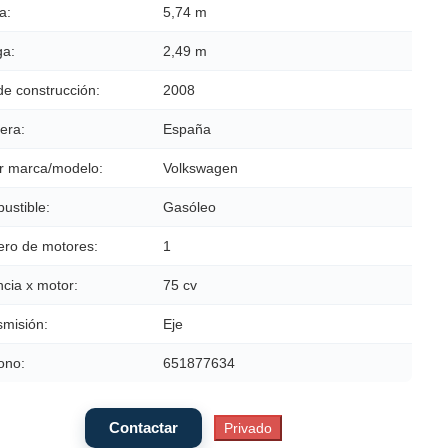
a:
5,74 m
a:
2,49 m
de construcción:
2008
era:
España
r marca/modelo:
Volkswagen
ustible:
Gasóleo
ro de motores:
1
cia x motor:
75 cv
smisión:
Eje
ono:
651877634