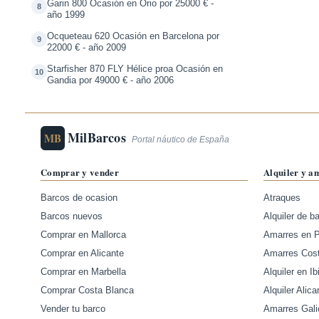
Garin 800 Ocasión en Orio por 25000 € -
8
año 1999
Ocqueteau 620 Ocasión en Barcelona por
9
22000 € - año 2009
Starfisher 870 FLY Hélice proa Ocasión en
10
Gandia por 49000 € - año 2006
MilBarcos
MB
Portal náutico de España
Comprar y vender
Alquiler y a
Barcos de ocasion
Atraques
Barcos nuevos
Alquiler de b
Comprar en Mallorca
Amarres en 
Comprar en Alicante
Amarres Cos
Comprar en Marbella
Alquiler en Ib
Comprar Costa Blanca
Alquiler Alica
Vender tu barco
Amarres Gali