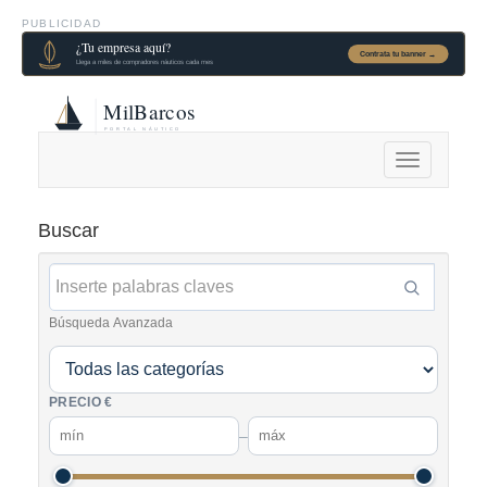
PUBLICIDAD
Alternar
navegación
Buscar
Búsqueda Avanzada
PRECIO €
–