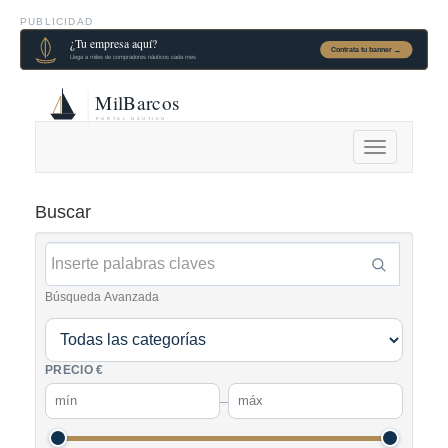
PUBLICIDAD
Alternar
navegación
Buscar
Búsqueda Avanzada
PRECIO €
–