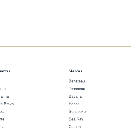
marres
Marcas
Beneteau
arcos
Jeanneau
Palma
Bavaria
ta Brava
Hanse
iza
Sunseeker
nte
Sea Ray
cia
Cranchi