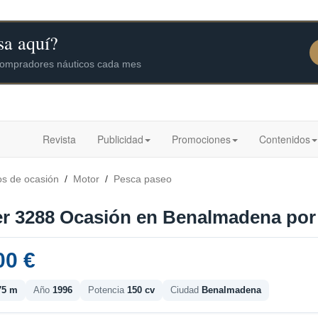
Revista
Publicidad
Promociones
Contenidos
os de ocasión
/
Motor
/
Pesca paseo
er 3288 Ocasión en Benalmadena por 
00 €
75 m
Año
1996
Potencia
150 cv
Ciudad
Benalmadena