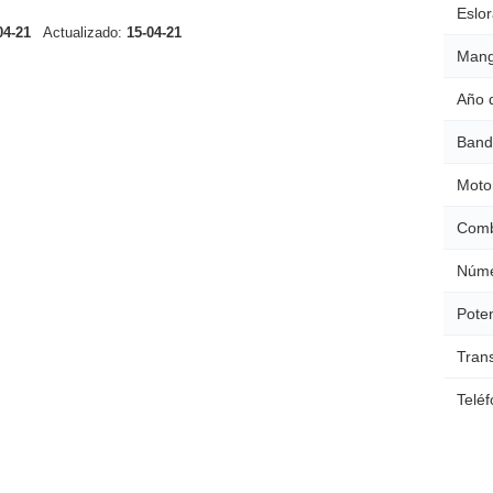
Eslor
04-21
Actualizado:
15-04-21
Mang
Año 
Band
Moto
Comb
Núme
Poten
Tran
Teléf