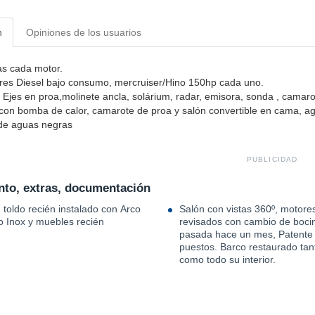
n
Opiniones de los usuarios
s cada motor.
es Diesel bajo consumo, mercruiser/Hino 150hp cada uno.
e, Ejes en proa,molinete ancla, solárium, radar, emisora, sonda , camar
on bomba de calor, camarote de proa y salón convertible en cama, ag
de aguas negras
PUBLICIDAD
to, extras, documentación
toldo recién instalado con Arco
Salón con vistas 360º, motore
o Inox y muebles recién
revisados con cambio de bocin
pasada hace un mes, Patente
puestos. Barco restaurado tant
como todo su interior.