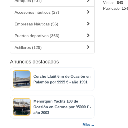
Atraques (201)
Visitas:
643
Publicado:
15-
Accesorios náuticos (27)
Empresas Náuticas (56)
Puertos deportivos (366)
Astilleros (129)
Anuncios destacados
Corcho Llaüt 6 m de Ocasión en
Palamós por 9995 € - año 1991
Menorquin Yachts 100 de
Ocasión en Gerona por 95000 € -
año 2003
Más →