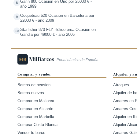
Garin 800 Ocasión en Orio por 25000 € -
8
año 1999
Ocqueteau 620 Ocasión en Barcelona por
9
22000 € - año 2009
Starfisher 870 FLY Hélice proa Ocasión en
10
Gandia por 49000 € - año 2006
MilBarcos
MB
Portal náutico de España
Comprar y vender
Alquiler y a
Barcos de ocasion
Atraques
Barcos nuevos
Alquiler de b
Comprar en Mallorca
Amarres en 
Comprar en Alicante
Amarres Cos
Comprar en Marbella
Alquiler en Ib
Comprar Costa Blanca
Alquiler Alica
Vender tu barco
Amarres Gali