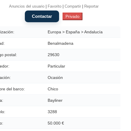
Anuncios del usuario
|
Favorito
|
Compartir
|
Reportar
ización:
Europa > España > Andalucía
ad:
Benalmadena
o postal:
29630
edor:
Particular
ación:
Ocasión
re del barco:
Chico
a:
Bayliner
lo:
3288
o:
50.000 €