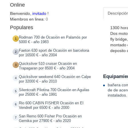
Online
Descripció
Bienvenido,
invitado
!
Miembros en linea:
0
Populares
1300 hora
Dos motor
Rodman 700 de Ocasión en Palamós por
1
fly bridg
5000 € - año 1983
montado c
deposito 
Faeton 630 sport de Ocasión en barcelona
2
por 16500 € - año 2004
Quicksilver 510 cruiser Ocasión en
3
Trapagaran por 8500 € - año 2004
Equipamien
Quicksilver weekend 640 Ocasión en Calpe
4
por 32000 € - año 2010
bañera con 
Silentcraft Pilotina 700 Ocasión en Aguilas
de de acer
5
por 25000 € - año 1991
instalados.
Rio 600 CABIN FISHER Ocasión en El
6
Vendrell por 6500 € - año 2000
San Remo 600 Fisher Pro Ocasión en
7
Gernika por 27900 € - año 2020