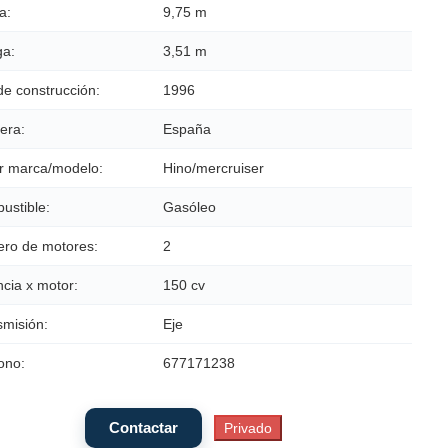
a:
9,75 m
a:
3,51 m
de construcción:
1996
era:
España
r marca/modelo:
Hino/mercruiser
ustible:
Gasóleo
ro de motores:
2
cia x motor:
150 cv
smisión:
Eje
ono:
677171238