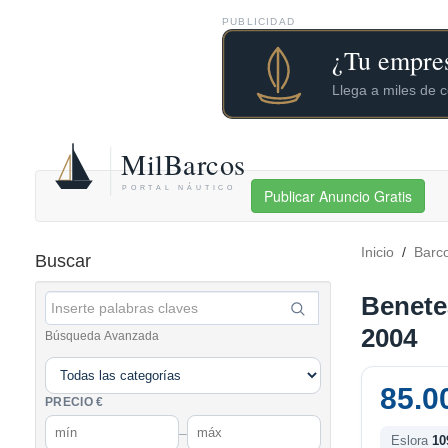
PUBLICIDAD
Publicar Anuncio Gratis
Inicio
/
Barc
Buscar
Benete
2004
Búsqueda Avanzada
85.0
PRECIO €
–
Eslora
10