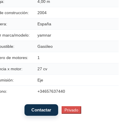
a:
4,00 m
de construcción:
2004
era:
España
r marca/modelo:
yamnar
ustible:
Gasóleo
ro de motores:
1
cia x motor:
27 cv
smisión:
Eje
ono:
+34657637440