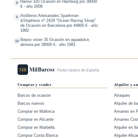
Hanse 320 Ocasión en Hamburg por 38000
8
€ - año 2008
Astilleros Artesanales Sparkman
9
&Stephens nº 2429 "Ocean Racing Sloop"
de Ocasión en Barcelona por 44900 € - año
1982
Bepox visier 35 Ocasión en aguadulce,
10
almeria por 38000 € - año 1981
MilBarcos
MB
Portal náutico de España
Comprar y vender
Alquiler y a
Barcos de ocasion
Atraques
Barcos nuevos
Alquiler de b
Comprar en Mallorca
Amarres en 
Comprar en Alicante
Amarres Cos
Comprar en Marbella
Alquiler en Ib
Comprar Costa Blanca
Alquiler Alica