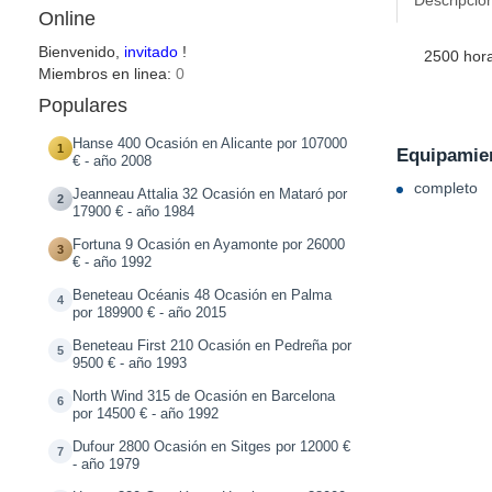
Descripció
Online
Bienvenido,
invitado
!
2500 hor
Miembros en linea:
0
Populares
Hanse 400 Ocasión en Alicante por 107000
1
Equipamien
€ - año 2008
completo
Jeanneau Attalia 32 Ocasión en Mataró por
2
17900 € - año 1984
Fortuna 9 Ocasión en Ayamonte por 26000
3
€ - año 1992
Beneteau Océanis 48 Ocasión en Palma
4
por 189900 € - año 2015
Beneteau First 210 Ocasión en Pedreña por
5
9500 € - año 1993
North Wind 315 de Ocasión en Barcelona
6
por 14500 € - año 1992
Dufour 2800 Ocasión en Sitges por 12000 €
7
- año 1979