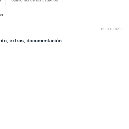
n
Opiniones de los usuarios
as
PUBLICIDAD
to, extras, documentación