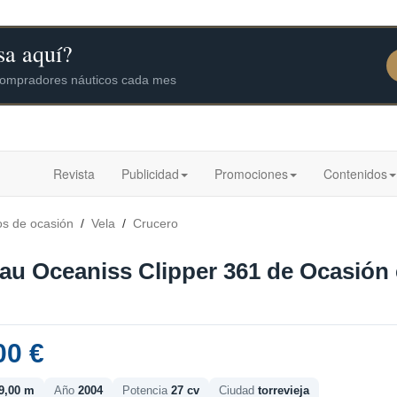
Revista
Publicidad
Promociones
Contenidos
os de ocasión
/
Vela
/
Crucero
au Oceaniss Clipper 361 de Ocasión e
00 €
9,00 m
Año
2004
Potencia
27 cv
Ciudad
torrevieja