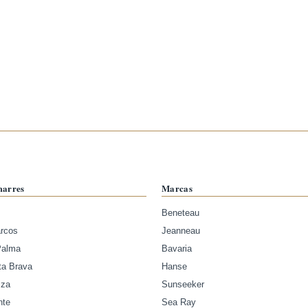
marres
Marcas
Beneteau
arcos
Jeanneau
Palma
Bavaria
ta Brava
Hanse
iza
Sunseeker
nte
Sea Ray