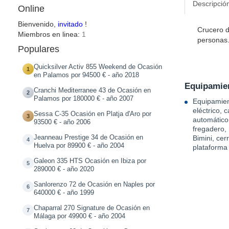
Descripció
Online
Bienvenido,
invitado
!
Crucero d
Miembros en linea:
1
personas.
Populares
Quicksilver Activ 855 Weekend de Ocasión
1
en Palamos por 94500 € - año 2018
Equipamien
Cranchi Mediterranee 43 de Ocasión en
2
Palamos por 180000 € - año 2007
Equipamien
eléctrico, 
Sessa C-35 Ocasión en Platja d'Aro por
3
automátic
93500 € - año 2006
fregadero,
Jeanneau Prestige 34 de Ocasión en
Bimini, cer
4
Huelva por 89900 € - año 2004
plataforma
Galeon 335 HTS Ocasión en Ibiza por
5
289000 € - año 2020
Sanlorenzo 72 de Ocasión en Naples por
6
640000 € - año 1999
Chaparral 270 Signature de Ocasión en
7
Málaga por 49900 € - año 2004