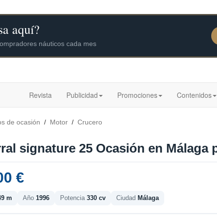
Revista
Publicidad
Promociones
Contenidos
os de ocasión
/
Motor
/
Crucero
ral signature 25 Ocasión en Málaga p
00 €
49 m
Año
1996
Potencia
330 cv
Ciudad
Málaga