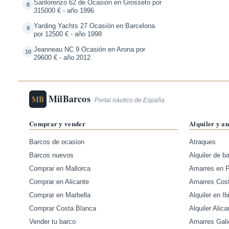
Sanlorenzo 62 de Ocasión en Grosseto por
8
315000 € - año 1996
Yarding Yachts 27 Ocasión en Barcelona
9
por 12500 € - año 1998
Jeanneau NC 9 Ocasión en Arona por
10
29600 € - año 2012
MilBarcos
MB
Portal náutico de España
Comprar y vender
Alquiler y a
Barcos de ocasion
Atraques
Barcos nuevos
Alquiler de b
Comprar en Mallorca
Amarres en 
Comprar en Alicante
Amarres Cos
Comprar en Marbella
Alquiler en Ib
Comprar Costa Blanca
Alquiler Alica
Vender tu barco
Amarres Gali