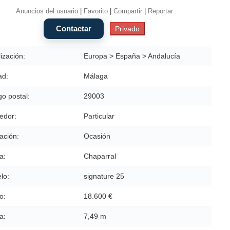
Anuncios del usuario
|
Favorito
|
Compartir
|
Reportar
ización:
Europa > España > Andalucía
ad:
Málaga
o postal:
29003
edor:
Particular
ación:
Ocasión
a:
Chaparral
lo:
signature 25
o:
18.600 €
a:
7,49 m