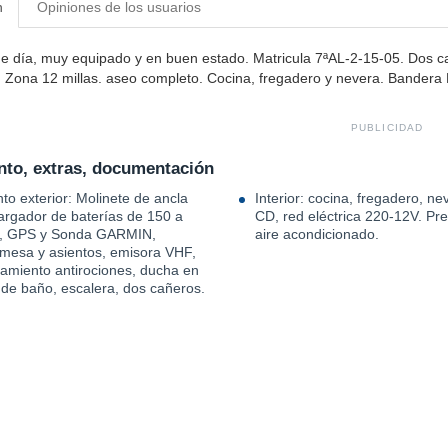
n
Opiniones de los usuarios
e día, muy equipado y en buen estado. Matricula 7ªAL-2-15-05. Dos 
 Zona 12 millas. aseo completo. Cocina, fregadero y nevera. Bandera
PUBLICIDAD
to, extras, documentación
to exterior: Molinete de ancla
Interior: cocina, fregadero, ne
cargador de baterías de 150 a
CD, red eléctrica 220-12V. Pre-instalación
o, GPS y Sonda GARMIN,
aire acondicionado.
 mesa y asientos, emisora VHF,
ramiento antirociones, ducha en
 de baño, escalera, dos cañeros.