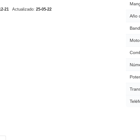
Mang
12-21
Actualizado:
25-05-22
Año 
Band
Moto
Comb
Núme
Poten
Tran
Teléf