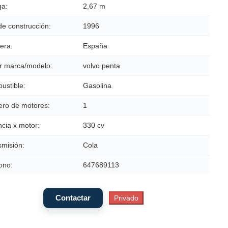
a:
2,67 m
de construcción:
1996
era:
España
r marca/modelo:
volvo penta
ustible:
Gasolina
ro de motores:
1
cia x motor:
330 cv
smisión:
Cola
ono:
647689113