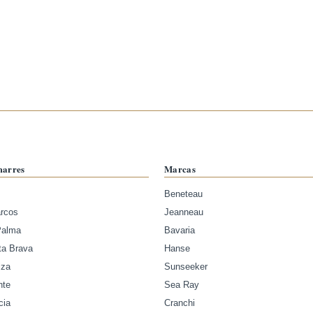
marres
Marcas
Beneteau
arcos
Jeanneau
Palma
Bavaria
ta Brava
Hanse
iza
Sunseeker
nte
Sea Ray
cia
Cranchi