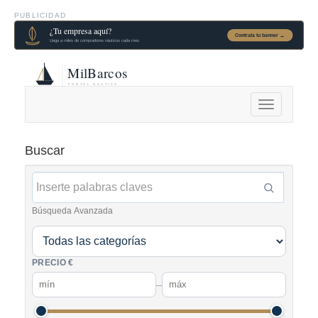
PUBLICIDAD
Alternar
navegación
Buscar
Búsqueda Avanzada
PRECIO €
–