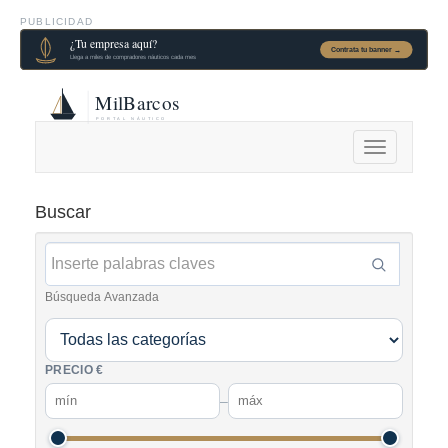
PUBLICIDAD
Alternar
navegación
Buscar
Búsqueda Avanzada
PRECIO €
–