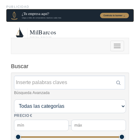
PUBLICIDAD
Alternar
navegación
Buscar
Búsqueda Avanzada
PRECIO €
–