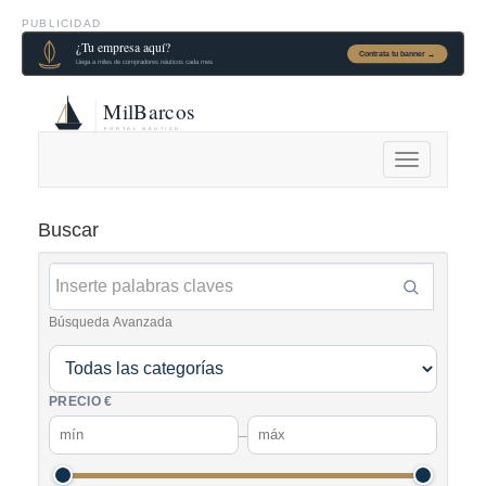
PUBLICIDAD
Alternar
navegación
Buscar
Búsqueda Avanzada
PRECIO €
–