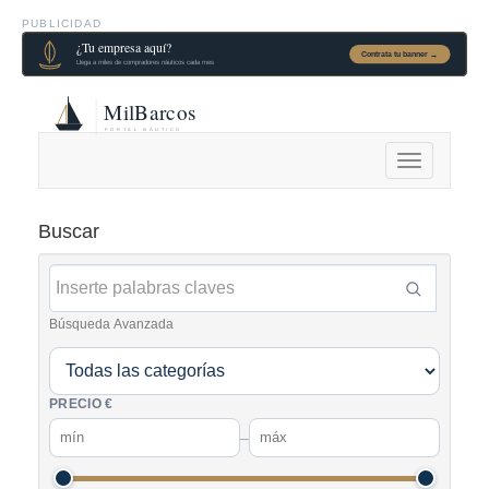
PUBLICIDAD
Alternar
navegación
Buscar
Búsqueda Avanzada
PRECIO €
–