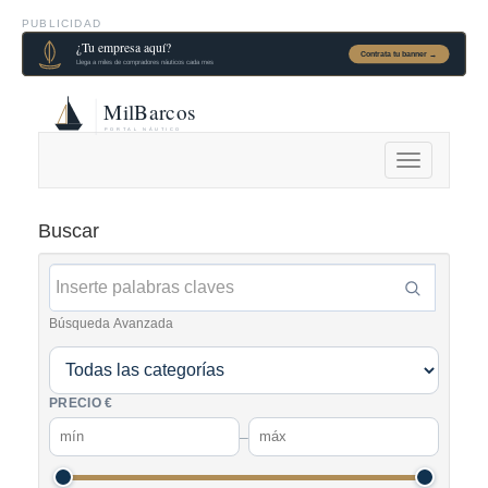
PUBLICIDAD
Alternar
navegación
Buscar
Búsqueda Avanzada
PRECIO €
–