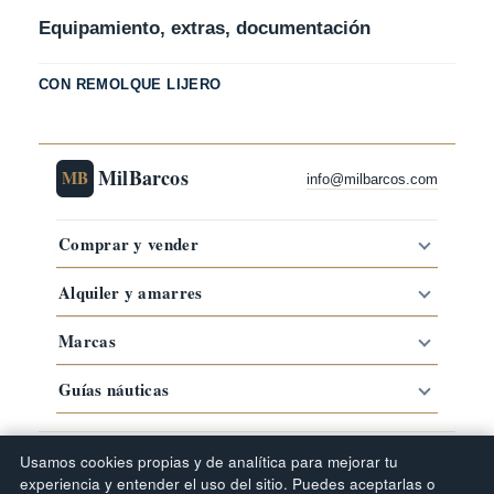
Equipamiento, extras, documentación
CON REMOLQUE LIJERO
MilBarcos
MB
info@milbarcos.com
Comprar y vender
Alquiler y amarres
Marcas
Guías náuticas
·
·
·
Comprar barco por zona
Barcos por marca
Tipos de barco
Usamos cookies propias y de analítica para mejorar tu
Guías náuticas
experiencia y entender el uso del sitio. Puedes aceptarlas o
© 2019–2026 MilBarcos · Portal náutico