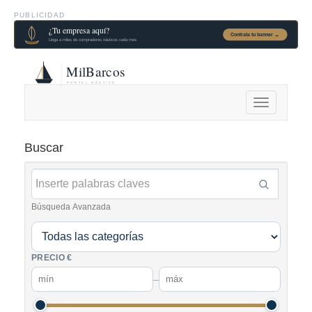
PUBLICIDAD
Alternar
navegación
Buscar
Búsqueda Avanzada
PRECIO €
–