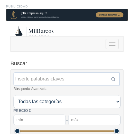
PUBLICIDAD
Alternar
navegación
Buscar
Búsqueda Avanzada
PRECIO €
–