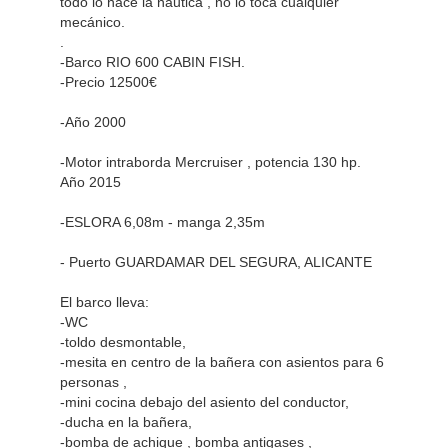
todo lo hace la náutica , no lo toca cualquier
mecánico.
.
-Barco RIO 600 CABIN FISH.
-Precio 12500€
-Año 2000
-Motor intraborda Mercruiser , potencia 130 hp.
Año 2015
-ESLORA 6,08m - manga 2,35m
- Puerto GUARDAMAR DEL SEGURA, ALICANTE
El barco lleva:
-WC
-toldo desmontable,
-mesita en centro de la bañera con asientos para 6
personas ,
-mini cocina debajo del asiento del conductor,
-ducha en la bañera,
-bomba de achique , bomba antigases ,