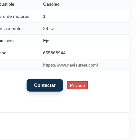
ustible:
Gasóleo
ro de motores:
1
cia x motor:
38 cv
smisión:
Eje
ono:
655868944
https://www.navisurest.com/