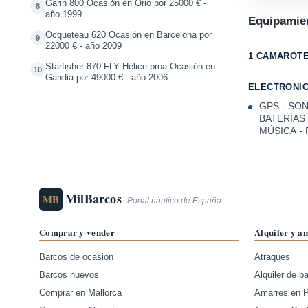
Garin 800 Ocasión en Orio por 25000 € -
8
año 1999
Equipamien
Ocqueteau 620 Ocasión en Barcelona por
9
22000 € - año 2009
1 CAMAROTE
Starfisher 870 FLY Hélice proa Ocasión en
10
Gandia por 49000 € - año 2006
ELECTRONIC
GPS - SO
BATERÍAS 
MÚSICA -
MilBarcos
MB
Portal náutico de España
Comprar y vender
Alquiler y a
Barcos de ocasion
Atraques
Barcos nuevos
Alquiler de b
Comprar en Mallorca
Amarres en 