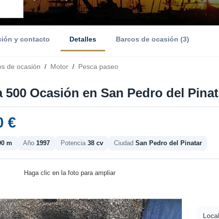
ción y contacto
Detalles
Barcos de ocasión (3)
os de ocasión
/
Motor
/
Pesca paseo
a 500 Ocasión en San Pedro del Pinat
0 €
90 m
Año
1997
Potencia
38 cv
Ciudad
San Pedro del Pinatar
Haga clic en la foto para ampliar
Local