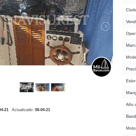
Ciud
Vend
Oper
Marc
Mode
Preci
Eslor
Mang
Año 
04-21
Actualizado:
08-04-21
Band
Moto