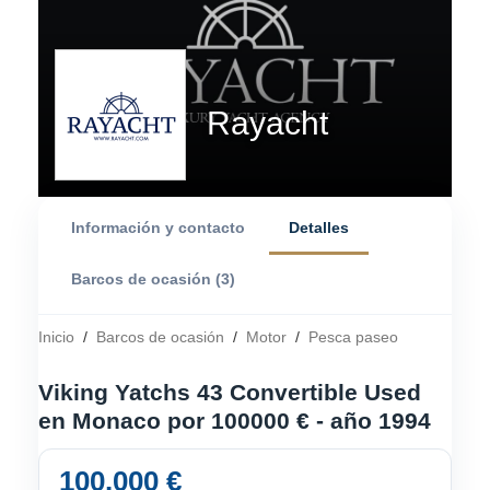
Rayacht
Información y contacto
Detalles
Barcos de ocasión (3)
Inicio
/
Barcos de ocasión
/
Motor
/
Pesca paseo
Viking Yatchs 43 Convertible Used
en Monaco por 100000 € - año 1994
100.000 €