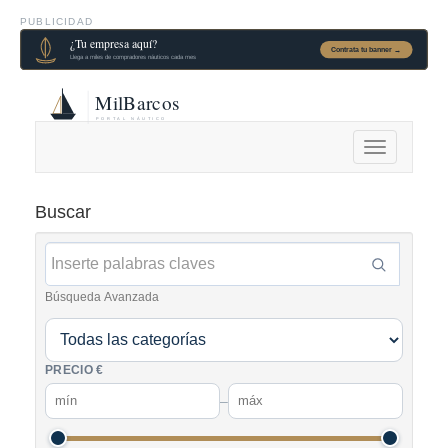
PUBLICIDAD
Alternar
navegación
Buscar
Búsqueda Avanzada
PRECIO €
–