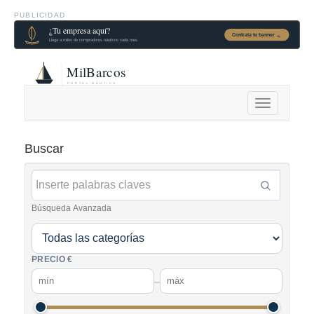
PUBLICIDAD
Alternar
navegación
Buscar
Búsqueda Avanzada
PRECIO €
–