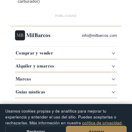
carburador)
PUBLICIDAD
MilBarcos
MB
info@milbarcos.com
Comprar y vender
Alquiler y amarres
Marcas
Guías náuticas
·
·
·
Comprar barco por zona
Barcos por marca
Tipos de barco
Usamos cookies propias y de analítica para mejorar tu
Guías náuticas
experiencia y entender el uso del sitio. Puedes aceptarlas o
© 2019–2026 MilBarcos · Portal náutico
rechazarlas. Más información en nuestra
política de privacidad
.
·
·
·
·
Newsletter Milbarcos
Mapa del sitio
FAQ
Términos de uso
·
·
Politica de Privacidad
Contactanos
Compartir
Crea tu anuncio con IA
Rechazar
Aceptar
v6.30