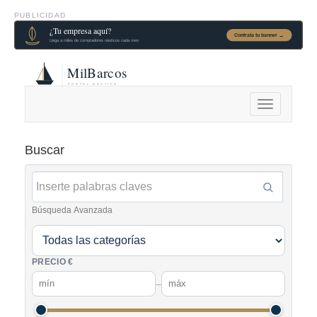
PUBLICIDAD
Alternar
navegación
Buscar
Búsqueda Avanzada
PRECIO €
–