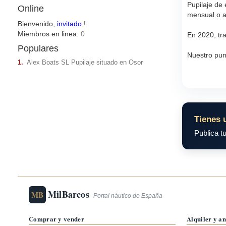
Pupilaje de
Online
mensual o a
Bienvenido,
invitado
!
Miembros en linea:
0
En 2020, tr
Populares
Nuestro punt
1.
Alex Boats SL Pupilaje situado en Osor
Tienes 
Publica tu
MilBarcos
MB
Portal náutico de España
Comprar y vender
Alquiler y a