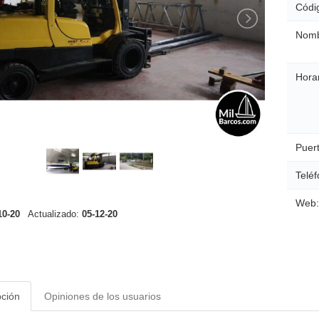
Códig
Nomb
Horar
Puert
Teléf
Web:
10-20
Actualizado:
05-12-20
pción
Opiniones de los usuarios