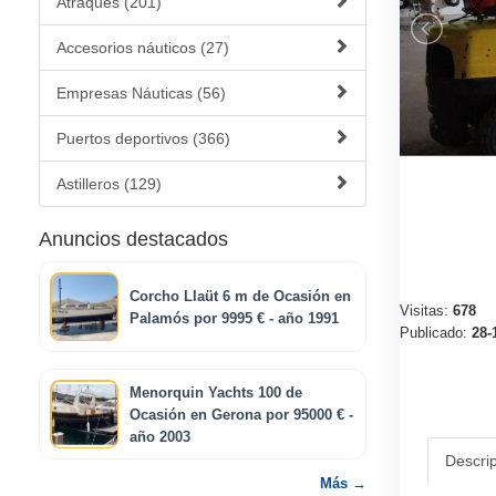
Atraques (201)
Accesorios náuticos (27)
Empresas Náuticas (56)
Puertos deportivos (366)
Astilleros (129)
Anuncios destacados
Corcho Llaüt 6 m de Ocasión en
Visitas:
678
Palamós por 9995 € - año 1991
Publicado:
28-
Menorquin Yachts 100 de
Ocasión en Gerona por 95000 € -
año 2003
Descri
Más →