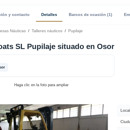
ción y contacto
Detalles
Barcos de ocasión (1)
Em
esas Náuticas
/
Talleres náuticos
/
Pupilaje
oats SL Pupilaje situado en Osor
sor
Haga clic en la foto para ampliar
Local
Ciud