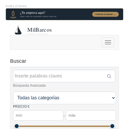
PUBLICIDAD
Alternar
navegación
Buscar
Búsqueda Avanzada
PRECIO €
–