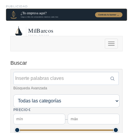
PUBLICIDAD
Alternar
navegación
Buscar
Búsqueda Avanzada
PRECIO €
–