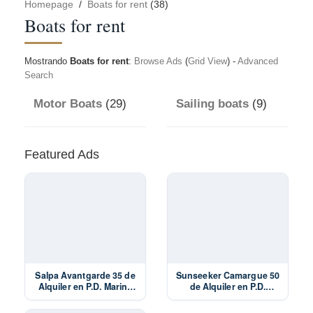
Homepage
/
Boats for rent
(38)
Boats for rent
Mostrando
Boats for rent
:
Browse Ads
(
Grid View
) -
Advanced
Search
Motor Boats
(29)
Sailing boats
(9)
Featured Ads
Salpa Avantgarde 35 de
Sunseeker Camargue 50
Alquiler en P.D. Marina
de Alquiler en P.D.
Palamós de la empresa
Marina Palamós de la
Top Barcos Charter
empresa Top Barcos