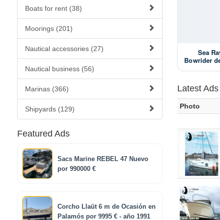
Boats for rent (38)
Moorings (201)
Nautical accessories (27)
Sea Ra
Bowrider d
por 240
Nautical business (56)
Latest Ads
Marinas (366)
Photo
Shipyards (129)
Featured Ads
Sacs Marine REBEL 47 Nuevo
por 990000 €
Corcho Llaüt 6 m de Ocasión en
Palamós por 9995 € - año 1991