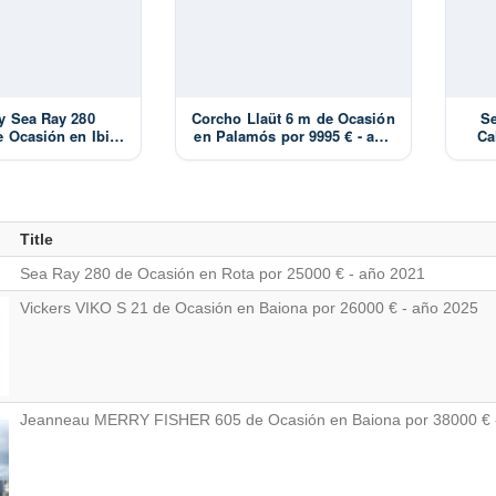
y Sea Ray 280
Corcho Llaüt 6 m de Ocasión
Se
e Ocasión en Ibiza
en Palamós por 9995 € - año
Ca
00 € - año 1998
1991
Title
Sea Ray 280 de Ocasión en Rota por 25000 € - año 2021
Vickers VIKO S 21 de Ocasión en Baiona por 26000 € - año 2025
Jeanneau MERRY FISHER 605 de Ocasión en Baiona por 38000 € 