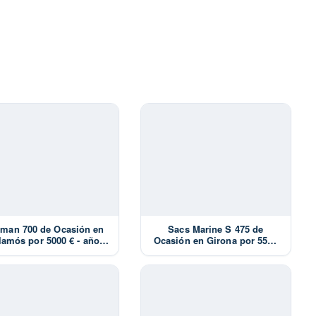
man 700 de Ocasión en
Sacs Marine S 475 de
lamós por 5000 € - año
Ocasión en Girona por 5500
1983
€ - año 2004