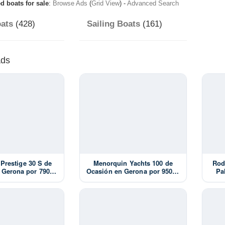
d boats for sale
:
Browse Ads
(
Grid View
) -
Advanced Search
ats
(428)
Sailing Boats
(161)
Ads
Prestige 30 S de
Menorquin Yachts 100 de
Rod
 Gerona por 79000
Ocasión en Gerona por 95000
Pa
- año 2007
€ - año 2003