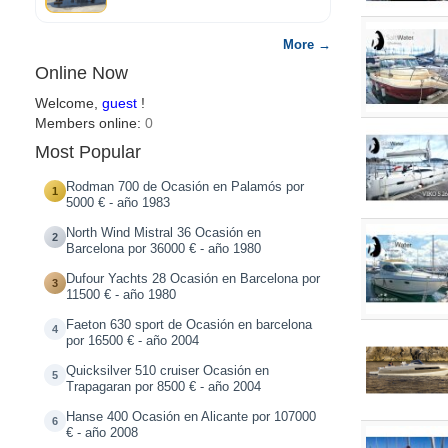
More →
Online Now
Welcome,
guest
!
Members online:
0
Most Popular
Rodman 700 de Ocasión en Palamós por
1
5000 € - año 1983
North Wind Mistral 36 Ocasión en
2
Barcelona por 36000 € - año 1980
Dufour Yachts 28 Ocasión en Barcelona por
3
11500 € - año 1980
Faeton 630 sport de Ocasión en barcelona
4
por 16500 € - año 2004
Quicksilver 510 cruiser Ocasión en
5
Trapagaran por 8500 € - año 2004
Hanse 400 Ocasión en Alicante por 107000
6
€ - año 2008