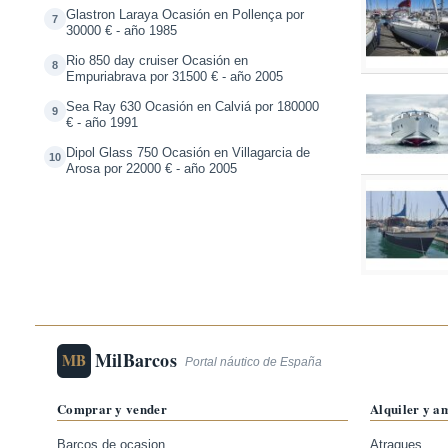
Glastron Laraya Ocasión en Pollença por
7
30000 € - año 1985
Rio 850 day cruiser Ocasión en
8
Empuriabrava por 31500 € - año 2005
Sea Ray 630 Ocasión en Calviá por 180000
9
€ - año 1991
Dipol Glass 750 Ocasión en Villagarcia de
10
Arosa por 22000 € - año 2005
MilBarcos
MB
Portal náutico de España
Comprar y vender
Alquiler y a
Barcos de ocasion
Atraques