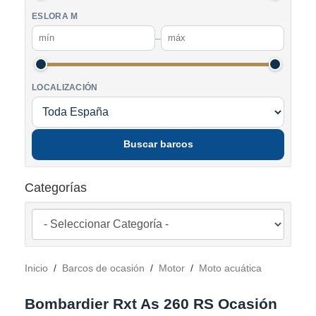
ESLORA M
–
LOCALIZACIÓN
Buscar barcos
Categorías
Inicio
/
Barcos de ocasión
/
Motor
/
Moto acuática
Bombardier Rxt As 260 RS Ocasión