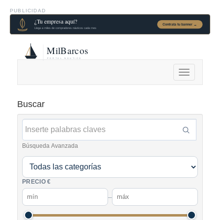
PUBLICIDAD
Alternar
navegación
Buscar
Búsqueda Avanzada
PRECIO €
–