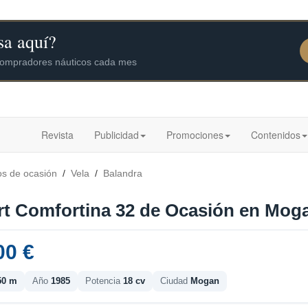
Revista
Publicidad
Promociones
Contenidos
os de ocasión
/
Vela
/
Balandra
t Comfortina 32 de Ocasión en Mogan
00 €
50 m
Año
1985
Potencia
18 cv
Ciudad
Mogan