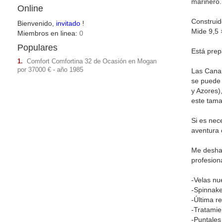
marinero.
Online
Construid
Bienvenido,
invitado
!
Mide 9,5 
Miembros en linea:
0
Populares
Está prep
1.
Comfort Comfortina 32 de Ocasión en Mogan
por 37000 € - año 1985
Las Canar
se puede 
y Azores)
este tama
Si es nec
aventura 
Me deshag
profesion
-Velas nu
-Spinnaker
-Última r
-Tratamie
-Puntales