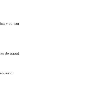
ica + sensor
cas de agua)
epuesto.