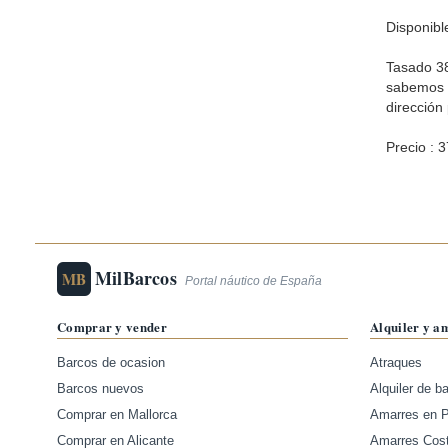
Disponibl
Tasado 38
sabemos q
dirección
Precio : 
MilBarcos
MB
Portal náutico de España
Comprar y vender
Alquiler y a
Barcos de ocasion
Atraques
Barcos nuevos
Alquiler de b
Comprar en Mallorca
Amarres en 
Comprar en Alicante
Amarres Cos