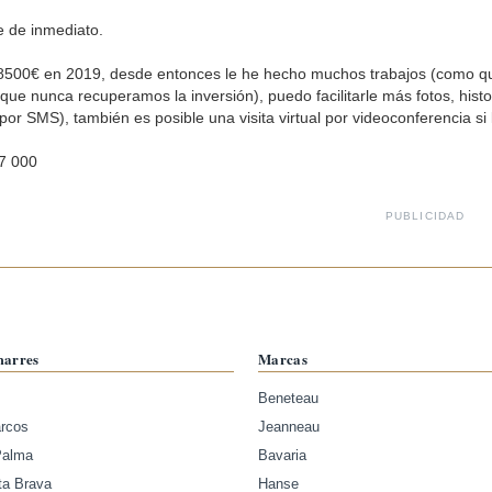
e de inmediato.
500€ en 2019, desde entonces le he hecho muchos trabajos (como quitar
ue nunca recuperamos la inversión), puedo facilitarle más fotos, histor
 por SMS), también es posible una visita virtual por videoconferencia si
37 000
PUBLICIDAD
marres
Marcas
Beneteau
arcos
Jeanneau
Palma
Bavaria
ta Brava
Hanse