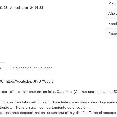
Mang
01-23
Actualizado:
24-01-23
Año 
Band
Poten
n
Opiniones de los usuarios
I https://youtu.be/jJtYD7Wu5fc
icornio", actualmente en las Islas Canarias. (Cuente una media de 15
rtina se han fabricado unas 900 unidades, y es muy conocido y apreci
truido .... Tiene un gran comportamiento de dirección.
co bastante excepcional en su construcción y diseño. Tiene el aspecto 