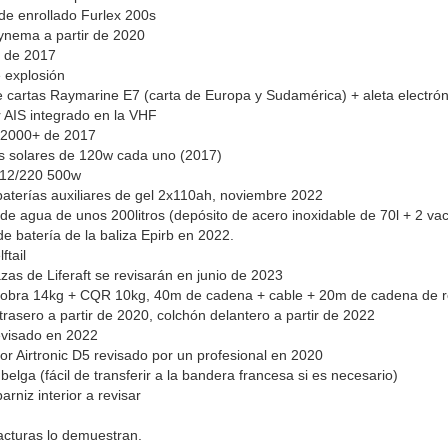
de enrollado Furlex 200s
ynema a partir de 2020
 de 2017
 explosión
e cartas Raymarine E7 (carta de Europa y Sudamérica) + aleta electrón
 AIS integrado en la VHF
T2000+ de 2017
s solares de 120w cada uno (2017)
 12/220 500w
aterías auxiliares de gel 2x110ah, noviembre 2022
de agua de unos 200litros (depósito de acero inoxidable de 70l + 2 va
e batería de la baliza Epirb en 2022.
ftail
azas de Liferaft se revisarán en junio de 2023
kobra 14kg + CQR 10kg, 40m de cadena + cable + 20m de cadena de r
trasero a partir de 2020, colchón delantero a partir de 2022
evisado en 2022
or Airtronic D5 revisado por un profesional en 2020
belga (fácil de transferir a la bandera francesa si es necesario)
arniz interior a revisar
cturas lo demuestran.