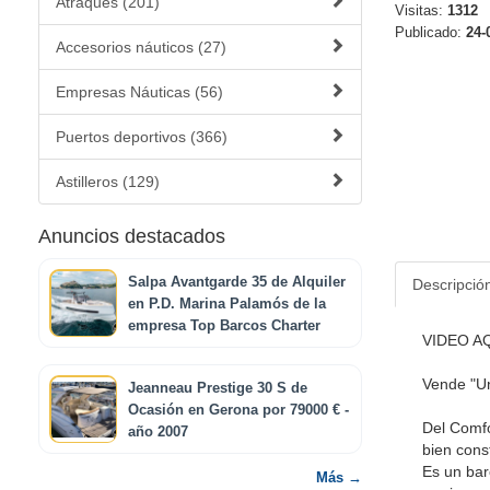
Atraques (201)
Visitas:
1312
Publicado:
24-
Accesorios náuticos (27)
Empresas Náuticas (56)
Puertos deportivos (366)
Astilleros (129)
Anuncios destacados
Salpa Avantgarde 35 de Alquiler
Descripció
en P.D. Marina Palamós de la
empresa Top Barcos Charter
VIDEO AQU
Vende "Un
Jeanneau Prestige 30 S de
Ocasión en Gerona por 79000 € -
Del Comfo
año 2007
bien cons
Es un bar
Más →