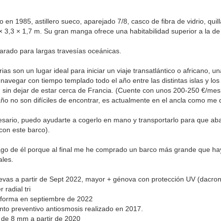
o en 1985, astillero sueco, aparejado 7/8, casco de fibra de vidrio, qui
× 3,3 × 1,7 m. Su gran manga ofrece una habitabilidad superior a la d
arado para largas travesías oceánicas.
ias son un lugar ideal para iniciar un viaje transatlántico o africano,
navegar con tiempo templado todo el año entre las distintas islas y l
, sin dejar de estar cerca de Francia. (Cuente con unos 200-250 €/me
ño no son difíciles de encontrar, es actualmente en el ancla como me
esario, puedo ayudarte a cogerlo en mano y transportarlo para que aban
con este barco).
o de él porque al final me he comprado un barco más grande que hay
ales.
evas a partir de Sept 2022, mayor + génova con protección UV (dacro
 radial tri
eforma en septiembre de 2022
nto preventivo antiosmosis realizado en 2017.
 de 8 mm a partir de 2020