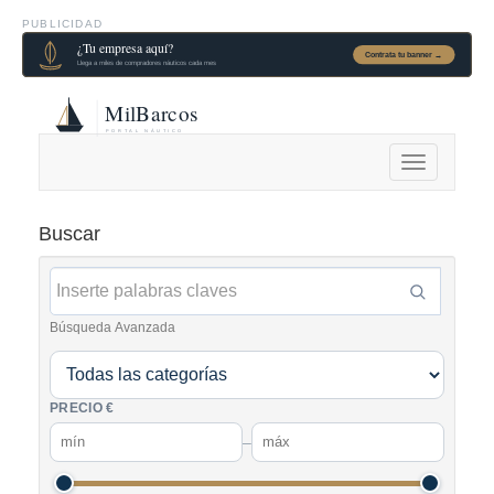
PUBLICIDAD
Alternar
navegación
Buscar
Búsqueda Avanzada
PRECIO €
–