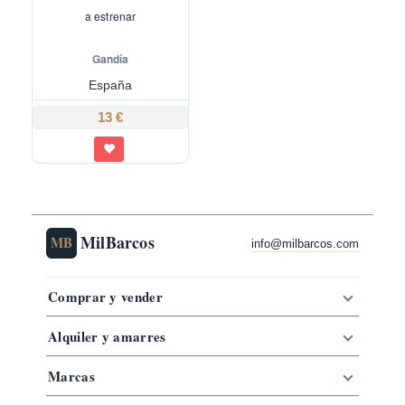
a estrenar
Gandía
España
13 €
MilBarcos
MB
info@milbarcos.com
Comprar y vender
Alquiler y amarres
Marcas