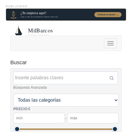
PUBLICIDAD
Alternar
navegación
Buscar
Búsqueda Avanzada
PRECIO €
–