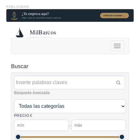
PUBLICIDAD
Alternar
navegación
Buscar
Búsqueda Avanzada
PRECIO €
–