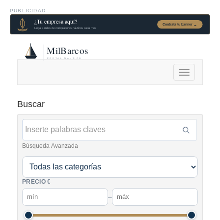
PUBLICIDAD
Alternar
navegación
Buscar
Búsqueda Avanzada
PRECIO €
–