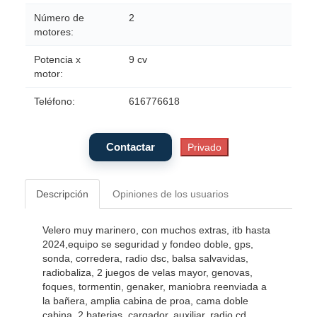
Número de
2
motores:
Potencia x
9 cv
motor:
Teléfono:
616776618
Descripción
Opiniones de los usuarios
Velero muy marinero, con muchos extras, itb hasta
2024,equipo se seguridad y fondeo doble, gps,
sonda, corredera, radio dsc, balsa salvavidas,
radiobaliza, 2 juegos de velas mayor, genovas,
foques, tormentin, genaker, maniobra reenviada a
la bañera, amplia cabina de proa, cama doble
cabina, 2 baterias, cargador, auxiliar, radio cd