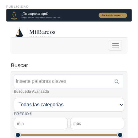
PUBLICIDAD
Alternar
navegación
Buscar
Búsqueda Avanzada
PRECIO €
–