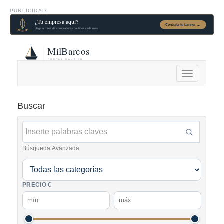
PUBLICIDAD
Alternar
navegación
Buscar
Búsqueda Avanzada
PRECIO €
–