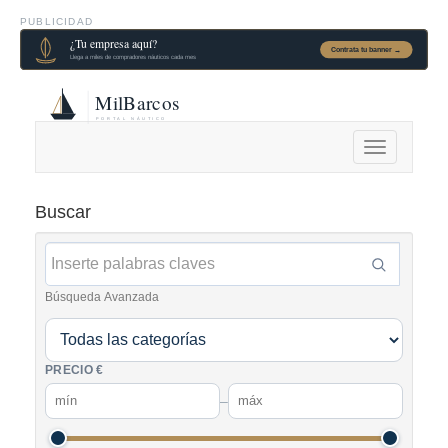
PUBLICIDAD
Alternar
navegación
Buscar
Búsqueda Avanzada
PRECIO €
–