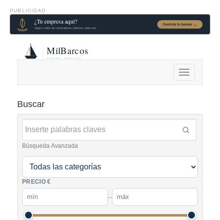
PUBLICIDAD
Alternar
navegación
Buscar
Búsqueda Avanzada
PRECIO €
–